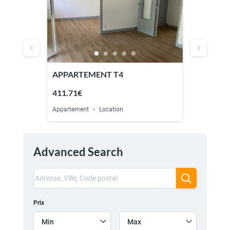
APPARTEMENT T4
MAISON
VILLE)
411.71€
454.03
Appartement
Location
Maison
Advanced Search
Prix
Min
Max