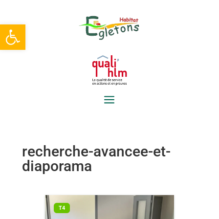
Ouvrir la barre d’outils
a
recherche-avancee-et-
diaporama
T4
T3